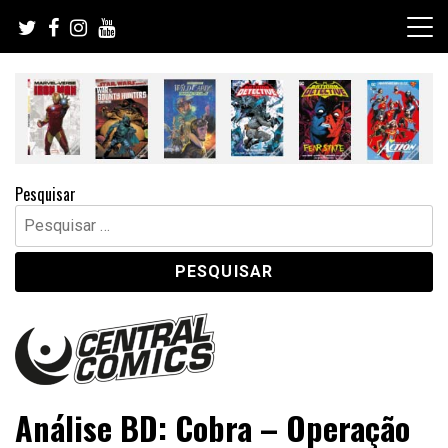
Skip
to
content
Pesquisar
Pesquisar
por:
Central Comics
Banda Desenhada, Cinema, Animação, TV, Videojogos
Análise BD: Cobra – Operação