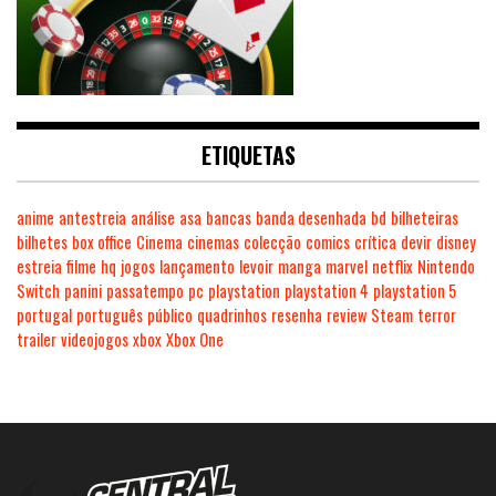
ETIQUETAS
anime
antestreia
análise
asa
bancas
banda desenhada
bd
bilheteiras
bilhetes
box office
Cinema
cinemas
colecção
comics
crítica
devir
disney
estreia
filme
hq
jogos
lançamento
levoir
manga
marvel
netflix
Nintendo
Switch
panini
passatempo
pc
playstation
playstation 4
playstation 5
portugal
português
público
quadrinhos
resenha
review
Steam
terror
trailer
videojogos
xbox
Xbox One